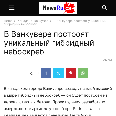
Home
Канада
Ванкувер
В Ванкувере построят уникальный
гибридный небоскреб
В Ванкувере построят
уникальный гибридный
небоскреб
24
В канадском городе Ванкувере возведут самый высокий
в мире гибридный небоскреб — он будет построен из
дерева, стекла и бетона. Проект здания разработало
американское архитектурное бюро Perkins+will, а
реализацией займется девелопер Delta Group,