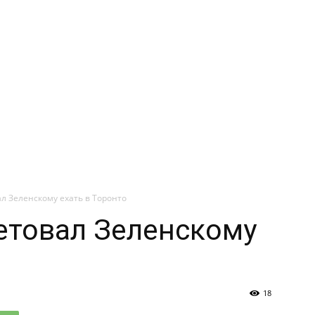
л Зеленскому ехать в Торонто
етовал Зеленскому
18