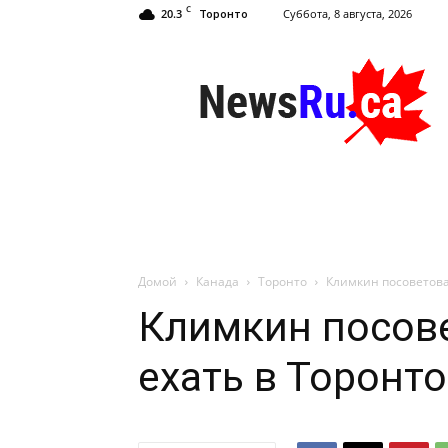
C
20.3
Суббота, 8 августа, 2026
Торонто
NewsRu.Ca
Домой
Канада
Торонто
Климкин посоветова
Климкин посов
ехать в Торонто