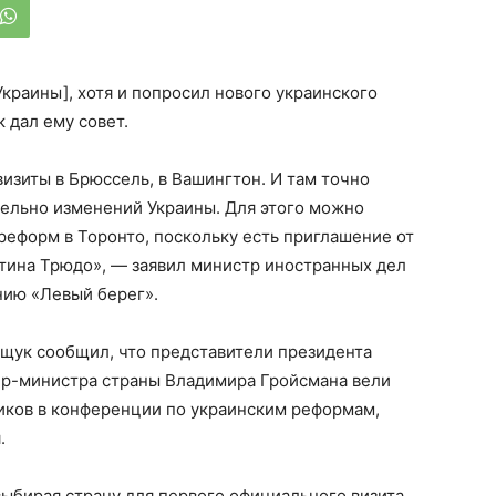
краины], хотя и попросил нового украинского
 дал ему совет.
изиты в Брюссель, в Вашингтон. И там точно
ельно изменений Украины. Для этого можно
еформ в Торонто, поскольку есть приглашение от
тина Трюдо», — заявил министр иностранных дел
нию «Левый берег».
ащук сообщил, что представители президента
ер-министра страны Владимира Гройсмана вели
иков в конференции по украинским реформам,
.
ыбирая страну для первого официального визита,