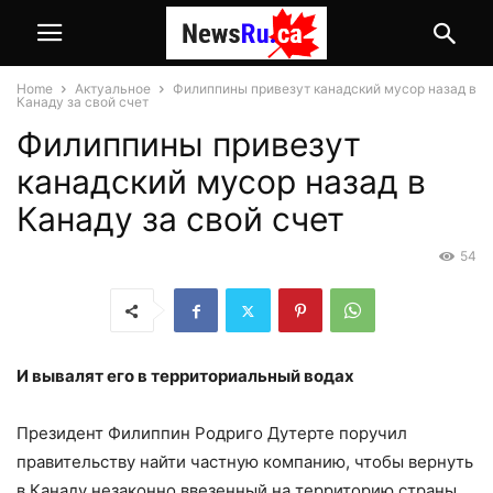
Home
Актуальное
Филиппины привезут канадский мусор назад в
Канаду за свой счет
Филиппины привезут
канадский мусор назад в
Канаду за свой счет
54
И вывалят его в территориальный водах
Президент Филиппин Родриго Дутерте поручил
правительству найти частную компанию, чтобы вернуть
в Канаду незаконно ввезенный на территорию страны