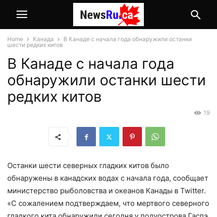
Home
Канада
В Канаде с начала года обнаружили останки
шести редких китов
В Канаде с начала года
обнаружили останки шести
редких китов
19
Останки шести северных гладких китов было
обнаружены в канадских водах с начала года, сообщает
министерство рыболовства и океанов Канады в Twitter.
«С сожалением подтверждаем, что мертвого северного
гладкого кита обнаружили сегодня у полуострова Гаспэ