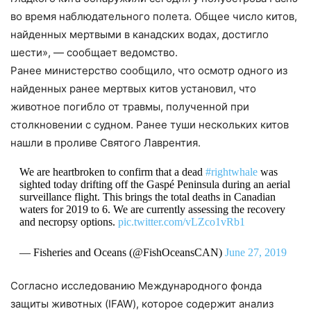
во время наблюдательного полета. Общее число китов,
найденных мертвыми в канадских водах, достигло
шести», — сообщает ведомство.
Ранее министерство сообщило, что осмотр одного из
найденных ранее мертвых китов установил, что
животное погибло от травмы, полученной при
столкновении с судном. Ранее туши нескольких китов
нашли в проливе Святого Лаврентия.
We are heartbroken to confirm that a dead
#rightwhale
was
sighted today drifting off the Gaspé Peninsula during an aerial
surveillance flight. This brings the total deaths in Canadian
waters for 2019 to 6. We are currently assessing the recovery
and necropsy options.
pic.twitter.com/vLZco1vRb1
— Fisheries and Oceans (@FishOceansCAN)
June 27, 2019
Согласно исследованию Международного фонда
защиты животных (IFAW), которое содержит анализ