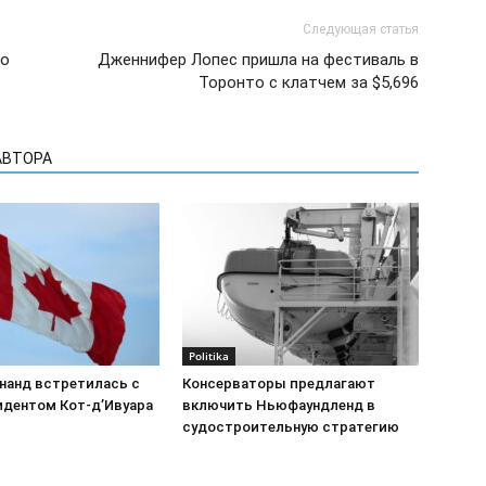
Следующая статья
ло
Дженнифер Лопес пришла на фестиваль в
Торонто с клатчем за $5,696
АВТОРА
Politika
нанд встретилась с
Консерваторы предлагают
идентом Кот-д’Ивуара
включить Ньюфаундленд в
судостроительную стратегию