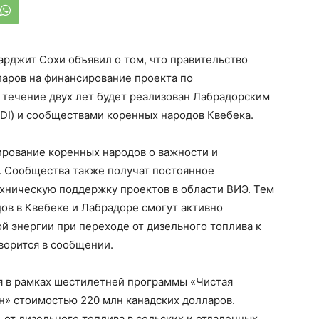
рджит Сохи объявил о том, что правительство
ларов на финансирование проекта по
 течение двух лет будет реализован Лабрадорским
DI) и сообществами коренных народов Квебека.
рование коренных народов о важности и
 Сообщества также получат постоянное
ехническую поддержку проектов в области ВИЭ. Тем
ов в Квебеке и Лабрадоре смогут активно
ой энергии при переходе от дизельного топлива к
ворится в сообщении.
я в рамках шестилетней программы «Чистая
н» стоимостью 220 млн канадских долларов.
 от дизельного топлива в сельских и отдаленных