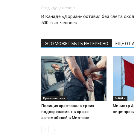
Предыдущая статья
В Канаде «Дориан» оставил без света око
500 тыс. человек
ЭТО МОЖЕТ БЫТЬ ИНТЕРЕСНО
ЕЩЕ ОТ 
Происшествия
Politika
Полиция арестовала троих
Министр А
подозреваемых в краже
вице-през
автомобилей в Милтоне