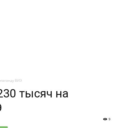
опаганду ВИЭ
230 тысяч на
Э
9