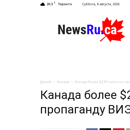
C
20.3
Суббота, 8 августа, 2026
Торонто
NewsRu.Ca
Домой
Канада
Канада более $230 тысяч на пр
Канада более $
пропаганду ВИ