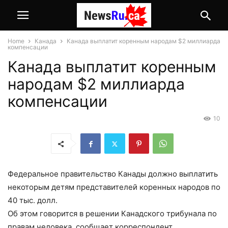
Home
Канада
Канада выплатит коренным народам $2 миллиарда
компенсации
Канада выплатит коренным
народам $2 миллиарда
компенсации
10
Федеральное правительство Канады должно выплатить
некоторым детям представителей коренных народов по
40 тыс. долл.
Об этом говорится в решении Канадского трибунала по
правам человека, сообщает корреспондент