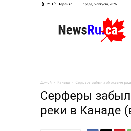
C
21.1
Среда, 5 августа, 2026
Торонто
NewsRu.Ca
Домой
Канада
Серферы забыли об океане ради
Серферы забыли
реки в Канаде (