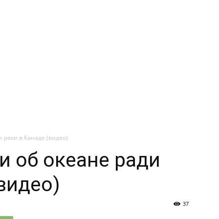
 реки в Канаде (видео)
 об океане ради
видео)
37