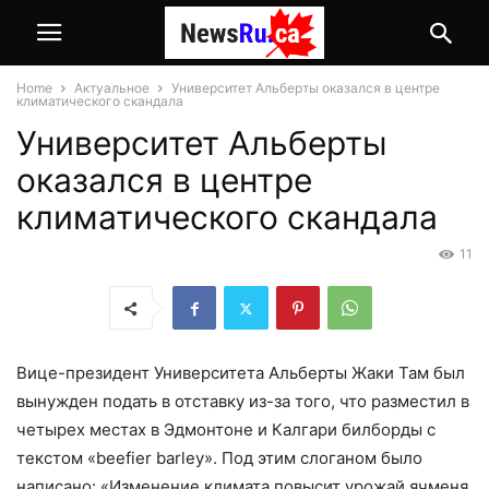
Home
Актуальное
Университет Альберты оказался в центре
климатического скандала
Университет Альберты
оказался в центре
климатического скандала
11
Вице-президент Университета Альберты Жаки Там был
вынужден подать в отставку из-за того, что разместил
в
четырех местах в Эдмонтоне и Калгари
билборды с
текстом «beefier barley». Под этим слоганом
было
написано: «Изменение климата повысит урожай ячменя