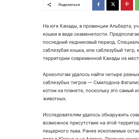
Поделиться
На юге Канады, в провинции Альберта, 
кошки в виде окаменелости. Предполагае
последний ледниковый период. Специали
саблезубая кошка, или саблезубый тигр, 
территории современной Канады на мес
Археологам удалось найти четыре разных
саблезубых тигров — Смилодона Фаталис
котом на планете, поскольку это самый 
животных.
Исследователям удалось обнаружить со
возможное присутствие на этой территор
пещерного льва. Ранее ископаемые оста
виде в Юконе и на Аляске. Древние кошк