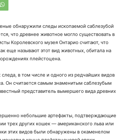
ученые обнаружили следы ископаемой саблезубой
тся, что древнее животное могло существовать в
сты Королевского музея Онтарио считают, что
как еще называют этот вид животных, обитала на
торождениях плейстоцена.
 следа, в том числе и одного из редчайших видов
а. Он считается самым знаменитым саблезубым
известный представитель вымершего вида древних
вершенно небольшие артефакты, подтверждающие
ии трех других кошек — американского льва или
нки этих видов были обнаружены в окаменелом
и исчезли в конце плейстоценовой эпохи.