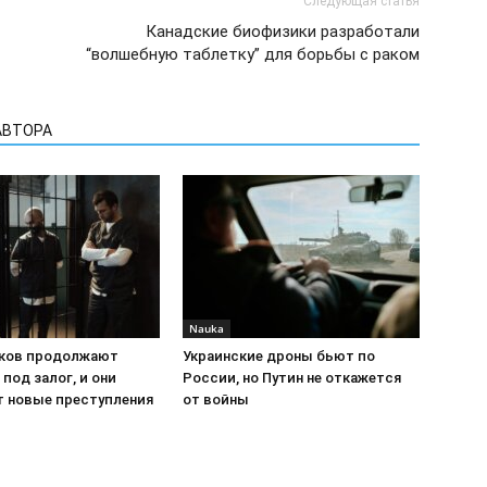
Следующая статья
Канадские биофизики разработали
“волшебную таблетку” для борьбы с раком
АВТОРА
Nauka
ков продолжают
Украинские дроны бьют по
под залог, и они
России, но Путин не откажется
 новые преступления
от войны