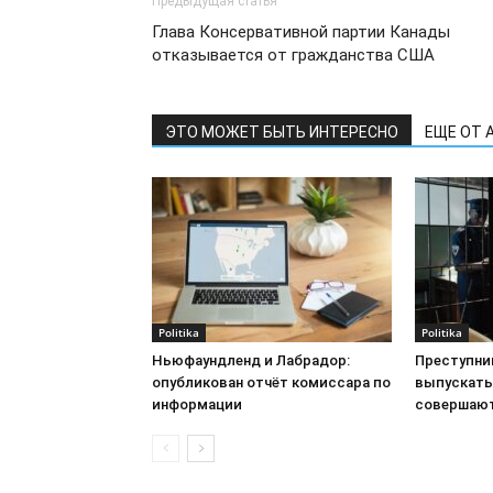
Предыдущая статья
Глава Консервативной партии Канады
отказывается от гражданства США
ЭТО МОЖЕТ БЫТЬ ИНТЕРЕСНО
ЕЩЕ ОТ 
Politika
Politika
Ньюфаундленд и Лабрадор:
Преступни
опубликован отчёт комиссара по
выпускать 
информации
совершают