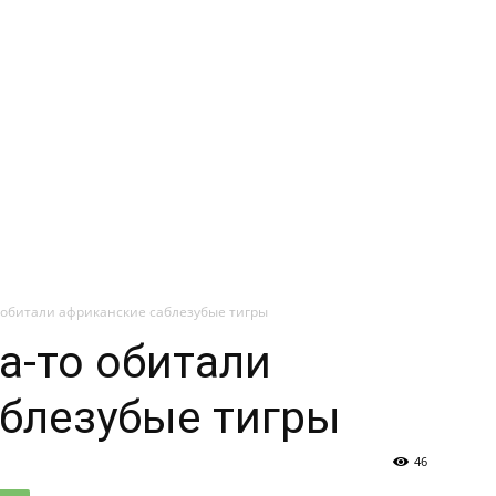
о обитали африканские саблезубые тигры
а-то обитали
блезубые тигры
46