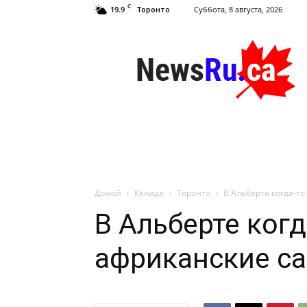
C
19.9
Суббота, 8 августа, 2026
Торонто
NewsRu.Ca
Домой
Канада
Торонто
В Альберте когда-т
В Альберте когд
африканские са