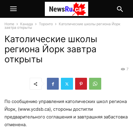
Home
Канада
Торонто
Католические школы региона Йорк
завтра открыты
Католические школы
региона Йорк завтра
открыты
7
По сообщению управления католических школ региона
Йорк, (www.ycdsb.ca), стороны достигли
предварительного соглашения и завтрашняя забастовка
отменена.