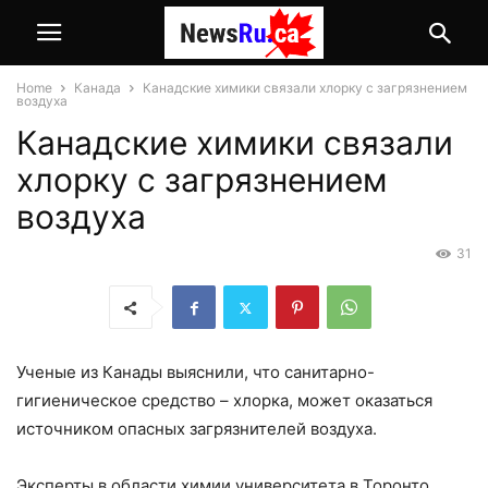
Home
Канада
Канадские химики связали хлорку с загрязнением
воздуха
Канадские химики связали
хлорку с загрязнением
воздуха
31
Ученые из Канады выяснили, что санитарно-
гигиеническое средство – хлорка, может оказаться
источником опасных загрязнителей воздуха.
Эксперты в области химии университета в Торонто,