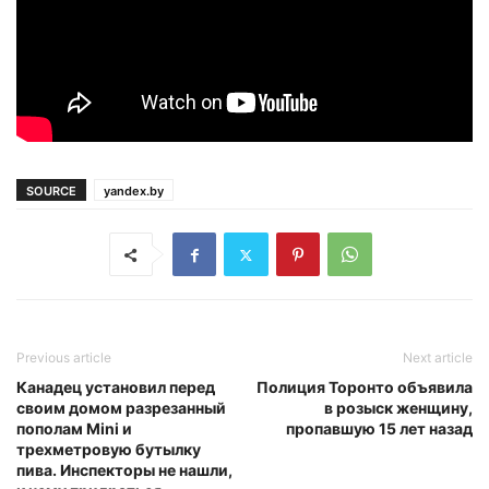
SOURCE
yandex.by
Previous article
Next article
Канадец установил перед
Полиция Торонто объявила
своим домом разрезанный
в розыск женщину,
пополам Mini и
пропавшую 15 лет назад
трехметровую бутылку
пива. Инспекторы не нашли,