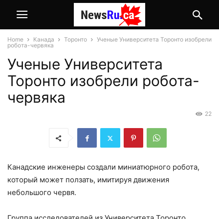
Home
Канада
Торонто
Ученые Университета Торонто изобрели
робота-червяка
Ученые Университета
Торонто изобрели робота-
червяка
22
Канадские инженеры создали миниатюрного робота,
который может ползать, имитируя движения
небольшого червя.
Группа исследователей из Университета Торонто