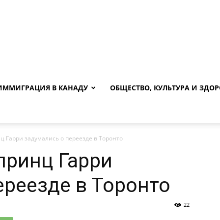
ИММИГРАЦИЯ В КАНАДУ
ОБЩЕСТВО, КУЛЬТУРА И ЗДОР
ц Гарри задумались о переезде в Торонто
принц Гарри
ереезде в Торонто
22