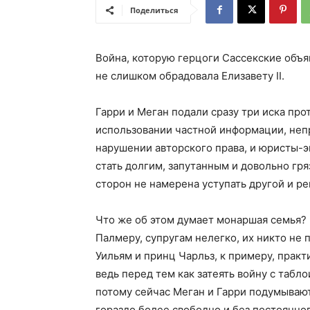
Поделиться
Война, которую герцоги Сассекские объ
не слишком обрадовала Елизавету II.
Гарри и Меган подали сразу три иска прот
использовании частной информации, неп
нарушении авторского права, и юристы-э
стать долгим, запутанным и довольно гря
сторон не намерена уступать другой и ре
Что же об этом думает монаршая семья?
Палмеру, супругам нелегко, их никто не 
Уильям и принц Чарльз, к примеру, прак
ведь перед тем как затеять войну с табло
потому сейчас Меган и Гарри подумывают 
гораздо более свободно и без постоянно