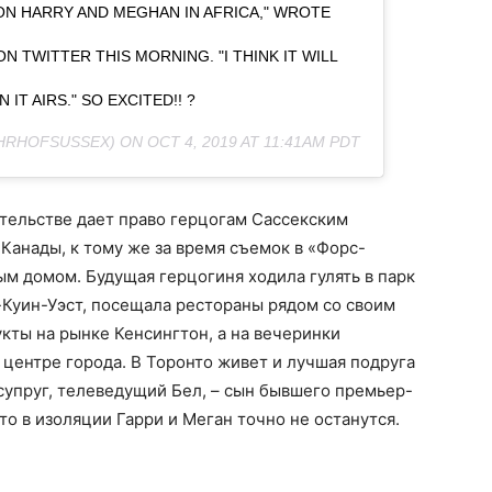
ON HARRY AND MEGHAN IN AFRICA," WROTE
 TWITTER THIS MORNING. "I THINK IT WILL
 IT AIRS." SO EXCITED!! ?
HRHOFSUSSEX) ON
OCT 4, 2019 AT 11:41AM PDT
тельстве дает право герцогам Сассекским
Канады, к тому же за время съемок в «Форс-
м домом. Будущая герцогиня ходила гулять в парк
-Куин-Уэст, посещала рестораны рядом со своим
кты на рынке Кенсингтон, а на вечеринки
 центре города. В Торонто живет и лучшая подруга
супруг, телеведущий Бел, – сын бывшего премьер-
о в изоляции Гарри и Меган точно не останутся.