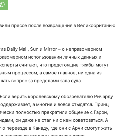
явили прессе после возвращения в Великобританию,
ив Daily Mail, Sun и Mirror – о неправомерном
равомерном использовании личных данных и
ксперты считают, что предстоящие тяжбы могут
зным процессом, а самое главное, ни одна из
шать вопрос за пределами зала суда.
 Если верить королевскому обозревателю Ричарду
поддерживает, а многие и вовсе стыдятся. Принц
тически полностью прекратили общение с Гарри,
идами, он даже не стал ни с кем советоваться. А
о переезде в Канаду, где они с Арчи смогут жить
го надзора со стороны родственников.