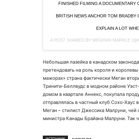
FINISHED FILMING A DOCUMENTARY 
BRITISH NEWS ANCHOR TOM BRADBY ON
EXPLAIN A LOT WHEN
A POST SHARED BY
MEGHAN MARKLE
(@
Небольшая лазейка в канадском законода
претендовать на роль короля и королевы 
мажорах» страна фактически Меган вторы
Тринити-Беллвудс в модном районе Уэст
домом в квартале Аннекс, покупала проду
отправлялась в частный клуб Сохо-Хаус в
Меган – стилист Джессика Малруни, чей 
министра Канады Брайана Малруни. Так чт
ИСТОЧНИК
sunmag.me