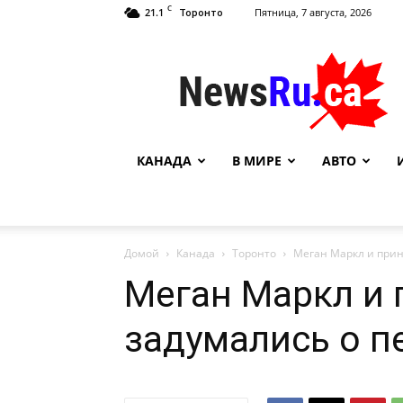
C
21.1
Пятница, 7 августа, 2026
Торонто
NewsRu.Ca
КАНАДА
В МИРЕ
АВТО
Домой
Канада
Торонто
Меган Маркл и прин
Меган Маркл и 
задумались о п