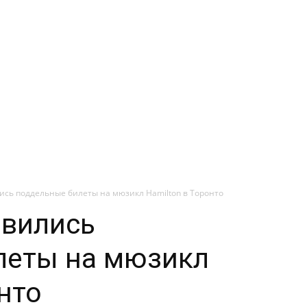
ись поддельные билеты на мюзикл Hamilton в Торонто
явились
леты на мюзикл
нто