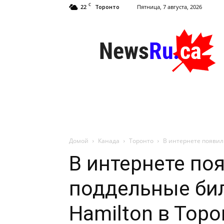
C
22
Пятница, 7 августа, 2026
Торонто
NewsRu.Ca
Домой
Канада
Торонто
В интернете появил
В интернете по
поддельные би
Hamilton в Торо