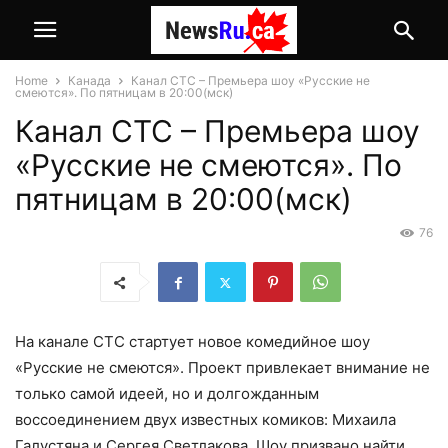
Home
Канада
Канал СТС – Премьера шоу «Русские не
смеются». По пятницам в 20:00(мск)
Канал СТС – Премьера шоу
«Русские не смеются». По
пятницам в 20:00(мск)
76
На канале СТС стартует новое комедийное шоу
«Русские не смеются». Проект привлекает внимание не
только самой идеей, но и долгожданным
воссоединением двух известных комиков: Михаила
Галустяна и Сергея Светлакова. Шоу призвано найти