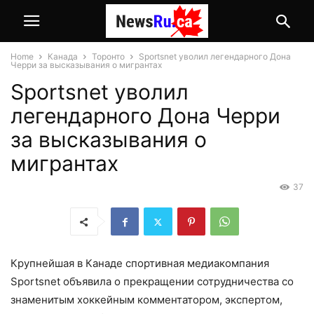
Home
Канада
Торонто
Sportsnet уволил легендарного Дона
Черри за высказывания о мигрантах
Sportsnet уволил
легендарного Дона Черри
за высказывания о
мигрантах
37
Крупнейшая в Канаде спортивная медиакомпания
Sportsnet объявила о прекращении сотрудничества со
знаменитым хоккейным комментатором, экспертом,