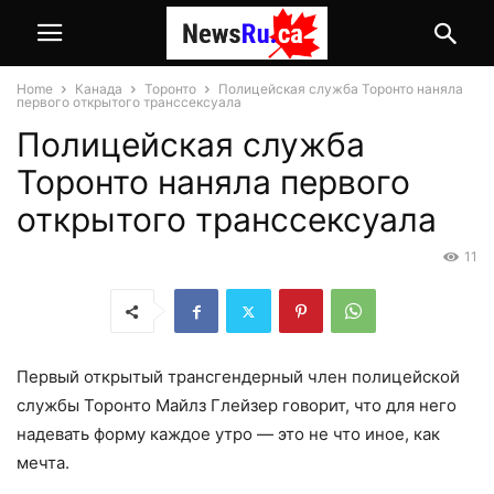
Home
Канада
Торонто
Полицейская служба Торонто наняла
первого открытого транссексуала
Полицейская служба
Торонто наняла первого
открытого транссексуала
11
Первый открытый трансгендерный член полицейской
службы Торонто Майлз Глейзер говорит, что для него
надевать форму каждое утро — это не что иное, как
мечта.