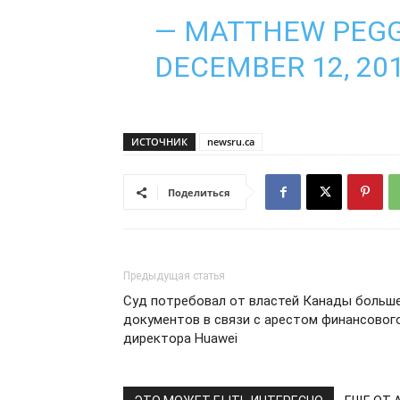
— MATTHEW PEGG
DECEMBER 12, 20
ИСТОЧНИК
newsru.ca
Поделиться
Предыдущая статья
Суд потребовал от властей Канады больш
документов в связи с арестом финансовог
директора Huawei