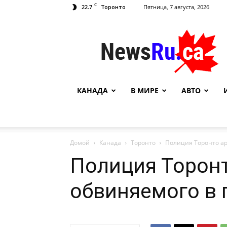
C
22.7
Пятница, 7 августа, 2026
Торонто
NewsRu.Ca
КАНАДА
В МИРЕ
АВТО
Домой
Канада
Торонто
Полиция Торонто ар
Полиция Торонт
обвиняемого в