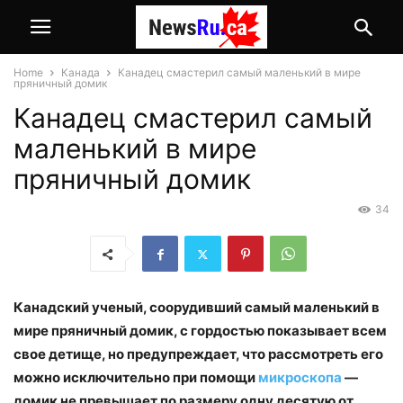
Home
Канада
Канадец смастерил самый маленький в мире
пряничный домик
Канадец смастерил самый
маленький в мире
пряничный домик
34
Канадский ученый, соорудивший самый маленький в
мире пряничный домик, с гордостью показывает всем
свое детище, но предупреждает, что рассмотреть его
можно исключительно при помощи
микроскопа
—
домик не превышает по размеру одну десятую от