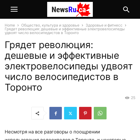
Home
Общество, культура и здоровье
Здоровье и фитнесс
Грядет революция: дешевые и эффективные электровелосипеды
удвоят число велосипедистов в Торонто
Грядет революция:
дешевые и эффективные
электровелосипеды удвоят
число велосипедистов в
Торонто
25
Несмотря на все разговоры о поощрении
использования велосипедов в Торонто, и некоторые