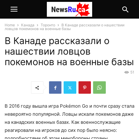
Home
Канада
Торонто
В Канаде рассказали о нашествии
ловцов покемонов на военные базы
В Канаде рассказали о
нашествии ловцов
покемонов на военные базы
51
В 2016 году вышла игра Pokémon Go и почти сразу стала
невероятно популярной. Ловцы искали покемонов даже
на канадских военных базах. Как военнослужащие
реагировали на игроков до сих пор было неясно:
подробностями об этом минобороны страны