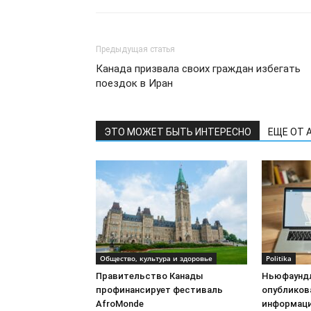
Предыдущая статья
Канада призвала своих граждан избегать
поездок в Иран
ЭТО МОЖЕТ БЫТЬ ИНТЕРЕСНО
ЕЩЕ ОТ 
Общество, культура и здоровье
Politika
Правительство Канады
Ньюфаундл
профинансирует фестиваль
опубликов
AfroMonde
информац