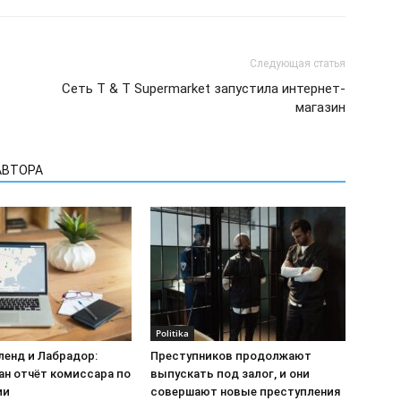
Следующая статья
Сеть T & T Supermarket запустила интернет-
магазин
АВТОРА
Politika
енд и Лабрадор:
Преступников продолжают
ан отчёт комиссара по
выпускать под залог, и они
ии
совершают новые преступления