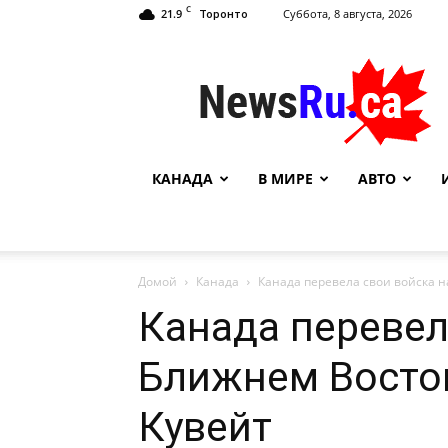
C
21.9
Суббота, 8 августа, 2026
Торонто
NewsRu.Ca
КАНАДА
В МИРЕ
АВТО
Домой
Канада
Канада перевела свои войска н
Канада перевел
Ближнем Восток
Кувейт