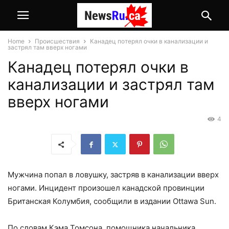
Home
Происшествия
Канадец потерял очки в канализации и
застрял там вверх ногами
Канадец потерял очки в
канализации и застрял там
вверх ногами
4
Мужчина попал в ловушку, застряв в канализации вверх
ногами. Инцидент произошел канадской провинции
Британская Колумбия, сообщили в издании Ottawa Sun.
По словам Кэма Томсона, помощника начальника