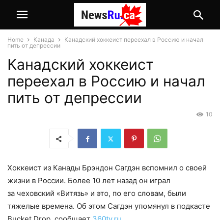
Home
Канада
Канадский хоккеист переехал в Россию и начал
пить от депрессии
Канадский хоккеист
переехал в Россию и начал
пить от депрессии
10
Хоккеист из Канады Брэндон Сагдэн вспомнил о своей
жизни в России. Более 10 лет назад он играл
за чеховский «Витязь» и это, по его словам, были
тяжелые времена. Об этом Сагдэн упомянул в подкасте
Bucket Drop, сообщает
360tv.ru
.