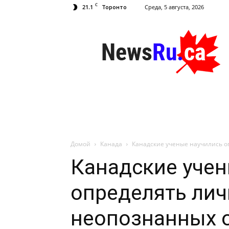
C
21.1
Среда, 5 августа, 2026
Торонто
NewsRu.Ca
Домой
Канада
Канадские ученые научились о
Канадские учен
определять лич
неопознанных 