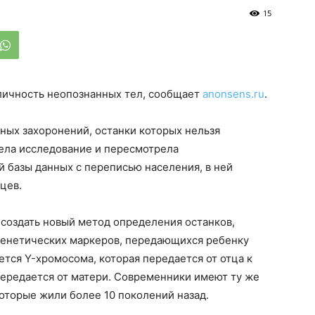
15
 личность неопознанных тел, сообщает
anonsens.ru
.
ных захоронений, останки которых нельзя
ела исследование и пересмотрела
 базы данных с переписью населения, в ней
цев.
создать новый метод определения останков,
 генетических маркеров, передающихся ребенку
тся Y-хромосома, которая передается от отца к
передается от матери. Современники имеют ту же
которые жили более 10 поколений назад.