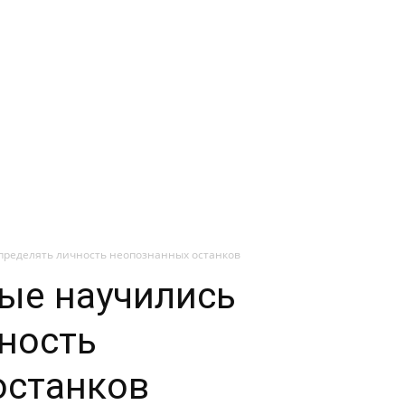
пределять личность неопознанных останков
ые научились
ность
останков