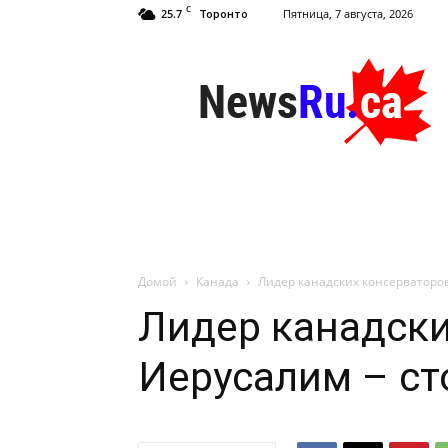
C
25.7
Пятница, 7 августа, 2026
Торонто
NewsRu.Ca
Домой
Канада
Лидер канадских консерваторов
Лидер канадски
Иерусалим – ст