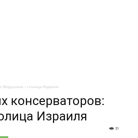
: Иерусалим – столица Израиля
х консерваторов:
олица Израиля
31