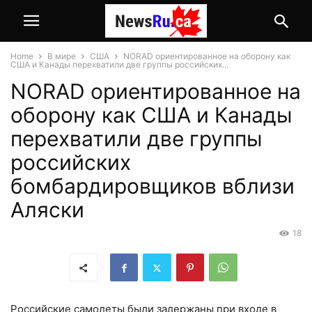
Home
В мире
США
NORAD ориентированное на оборону как
США и Канады перехватили две группы российских...
NORAD ориентированное на
оборону как США и Канады
перехватили две группы
российских
бомбардировщиков вблизи
Аляски
18
Российские самолеты были задержаны при входе в