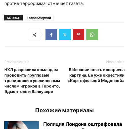
против терроризма, отмечает газета.
SOURCE
ГолосАмерики
Previous article
Next article
НХЛ разрешила командам
В Испании опять испорчена
проводить групповые
картина. Ее уже окрестили
тренировки с увеличенным
«Картофельной Мадонной»
числом игроков в Торонто,
Эдмонтоне и Ванкувере
Похожие материалы
Полиция Лондона оштрафовала