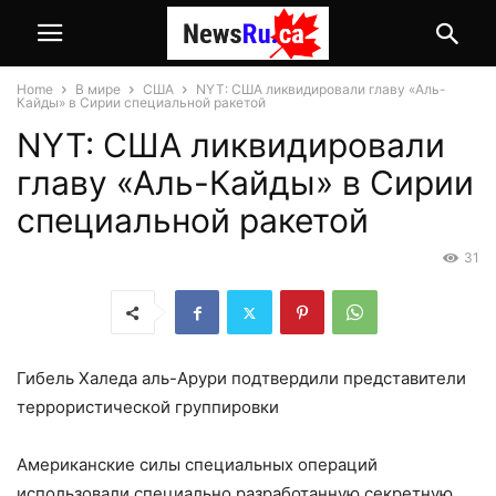
Home
В мире
США
NYT: США ликвидировали главу «Аль-
Кайды» в Сирии специальной ракетой
NYT: США ликвидировали
главу «Аль-Кайды» в Сирии
специальной ракетой
31
Гибель Халеда аль-Арури подтвердили представители
террористической группировки
Американские силы специальных операций
использовали специально разработанную секретную