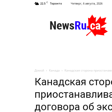
C
22.5
Четверг, 6 августа, 2026
Торонто
NewsRu.Ca
Домой
Канада
Канадская сторона приостанавл
Канадская стор
приостанавлива
договора об эк