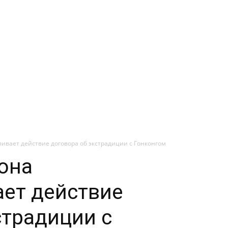
ивает действие договора об экстрадиции с Гонконгом
она
ет действие
страдиции с