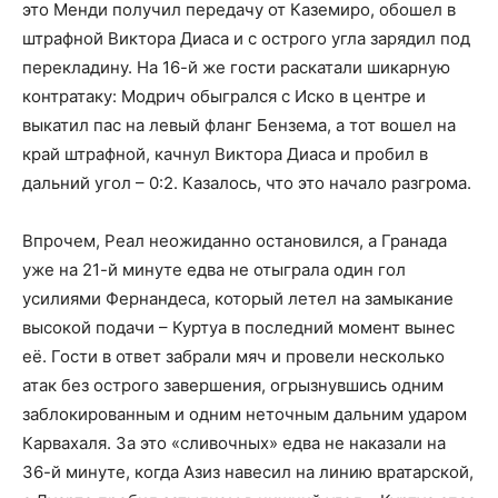
это Менди получил передачу от Каземиро, обошел в
штрафной Виктора Диаса и с острого угла зарядил под
перекладину. На 16-й же гости раскатали шикарную
контратаку: Модрич обыгрался с Иско в центре и
выкатил пас на левый фланг Бензема, а тот вошел на
край штрафной, качнул Виктора Диаса и пробил в
дальний угол – 0:2. Казалось, что это начало разгрома.
Впрочем, Реал неожиданно остановился, а Гранада
уже на 21-й минуте едва не отыграла один гол
усилиями Фернандеса, который летел на замыкание
высокой подачи – Куртуа в последний момент вынес
её. Гости в ответ забрали мяч и провели несколько
атак без острого завершения, огрызнувшись одним
заблокированным и одним неточным дальним ударом
Карвахаля. За это «сливочных» едва не наказали на
36-й минуте, когда Азиз навесил на линию вратарской,