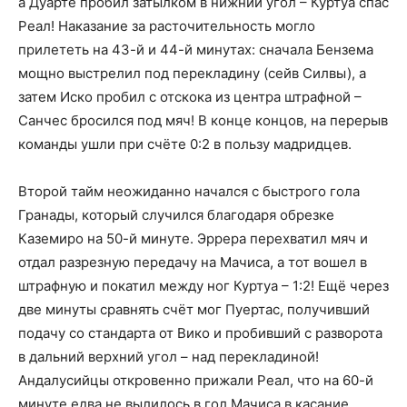
а Дуарте пробил затылком в нижний угол – Куртуа спас
Реал! Наказание за расточительность могло
прилететь на 43-й и 44-й минутах: сначала Бензема
мощно выстрелил под перекладину (сейв Силвы), а
затем Иско пробил с отскока из центра штрафной –
Санчес бросился под мяч! В конце концов, на перерыв
команды ушли при счёте 0:2 в пользу мадридцев.
Второй тайм неожиданно начался с быстрого гола
Гранады, который случился благодаря обрезке
Каземиро на 50-й минуте. Эррера перехватил мяч и
отдал разрезную передачу на Мачиса, а тот вошел в
штрафную и покатил между ног Куртуа – 1:2! Ещё через
две минуты сравнять счёт мог Пуертас, получивший
подачу со стандарта от Вико и пробивший с разворота
в дальний верхний угол – над перекладиной!
Андалусийцы откровенно прижали Реал, что на 60-й
минуте едва не вылилось в гол Мачиса в касание