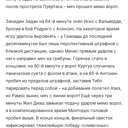
после прострела Пуертаса – мяч прошел мимо ворот.
Зинедин Зидан на 64-й минуте снял Иско с Вальверде,
бросив в бой Родриго с Асенсио. На некоторое время
игру удалось выровнять – у Гранады до последней
десятиминутки был лишь перспективный штрафной с
близкой дистанции, однако Мачис прямым ударом с
него направил мяч на трибуны. Горячее стало в
концовке: на 80-й минуте у ворот Куртуа случилась
паническая суета с фолом в атаке, а на 85-й Антонин
пробил из пределов штрафной, заставив Тибо
парировать перед собой – на добивание полетел Азиз,
но Рамос вынес мяч с линии ворот! Ещё через три
минуты Жил Диаш замыкал подачу ударом мимо ворот,
а в компенсированное время Монторро головой
пробил выше. В конце концов, финальный свисток
зафиксировал тяжелейшую победу «сливочных».