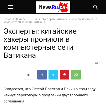
Home
В мире
США
Эксперты: китайские хакеры проникли в
компьютерные сети Ватикана
Эксперты: китайские
хакеры проникли в
компьютерные сети
Ватикана
18
Ожидается, что Святой Престол и Пекин в этом году
начнут переговоры о продлении двустороннего
соглашения