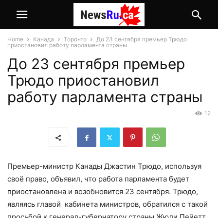
Home
Канада
Торонто
До 23 сентября премьер Трюдо
приостановил работу парламента страны
До 23 сентября премьер
Трюдо приостановил
работу парламента страны
12
Премьер-министр Канады Джастин Трюдо, используя
своё право, объявил, что работа парламента будет
приостановлена и возобновится 23 сентября. Трюдо,
являясь главой кабинета министров, обратился с такой
просьбой к генерал-губернатору страны Жюли Пейетт.