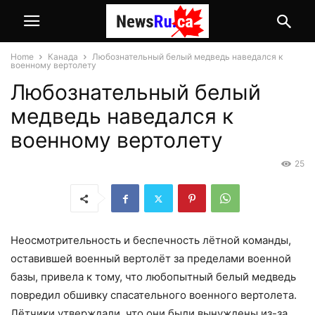
Home
Канада
Любознательный белый медведь наведался к
военному вертолету
Любознательный белый
медведь наведался к
военному вертолету
25
Неосмотрительность и беспечность лётной команды,
оставившей военный вертолёт за пределами военной
базы, привела к тому, что любопытный белый медведь
повредил обшивку спасательного военного вертолета.
Лётчики утверждали, что они были вынуждены из-за