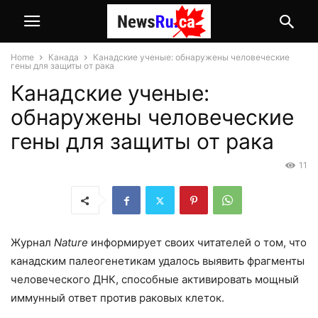
Home
Канада
Канадские ученые: обнаружены человеческие
гены для защиты от рака
Канадские ученые:
обнаружены человеческие
гены для защиты от рака
11
Журнал
Nature
информирует своих читателей о том, что
канадским палеогенетикам удалось выявить фрагменты
человеческого ДНК, способные активировать мощный
иммунный ответ против раковых клеток.