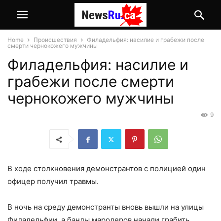
Home
Происшествия
Филадельфия: насилие и грабежи после
смерти чернокожего мужчины
Филадельфия: насилие и
грабежи после смерти
чернокожего мужчины
9
В ходе столкновения демонстрантов с полицией один
офицер получил травмы.
В ночь на среду демонстранты вновь вышли на улицы
Филадельфии, а банды мародеров начали грабить