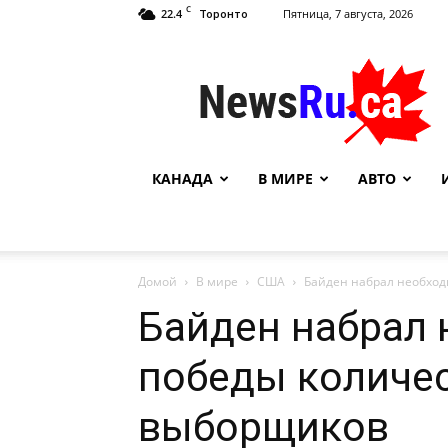
C
22.4
Пятница, 7 августа, 2026
Торонто
NewsRu.Ca
КАНАДА
В МИРЕ
АВТО
Домой
В мире
США
Байден набрал необход
Байден набрал 
победы количес
выборщиков