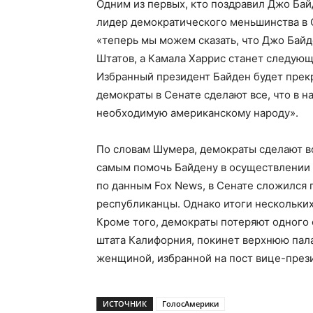
Одним из первых, кто поздравил Джо Бай
лидер демократического меньшинства в С
«теперь мы можем сказать, что Джо Ба
Штатов, а Камала Харрис станет следую
Избранный президент Байден будет прек
демократы в Сенате сделают все, что в н
необходимую американскому народу».
По словам Шумера, демократы сделают вс
самым помочь Байдену в осуществлении 
по данным Fox News, в Сенате сложился п
республиканцы. Однако итоги нескольких
Кроме того, демократы потеряют одного с
штата Калифорния, покинет верхнюю пала
женщиной, избранной на пост вице-през
ИСТОЧНИК
ГолосАмерики