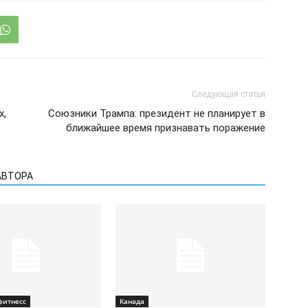
Следующая статья
х,
Союзники Трампа: президент не планирует в
ближайшее время признавать поражение
АВТОРА
фитнесс
Канада