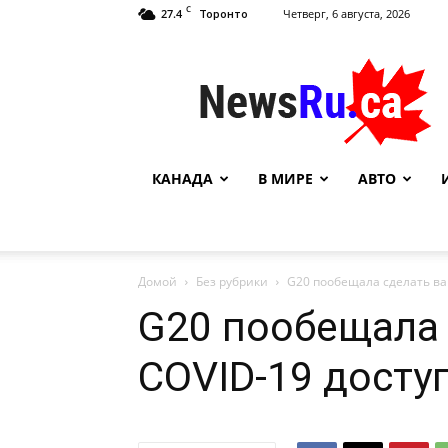
C
27.4
Четверг, 6 августа, 2026
Торонто
NewsRu.Ca
КАНАДА
В МИРЕ
АВТО
Домой
Без рубрики
G20 пообещала сделать ва
G20 пообещала 
COVID-19 досту