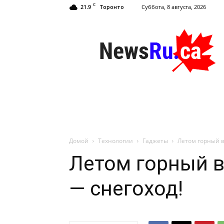
C
21.9
Суббота, 8 августа, 2026
Торонто
NewsRu.Ca
Домой
Технологии
Гаджеты
Летом горный в
Летом горный в
— снегоход!