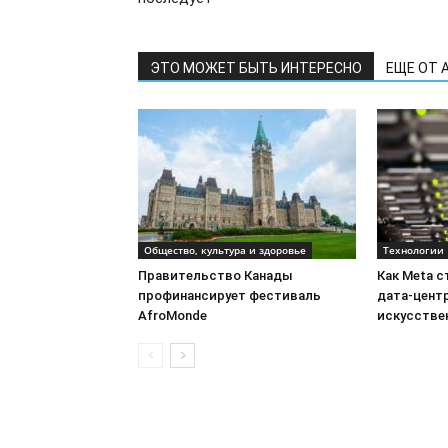
ЭТО МОЖЕТ БЫТЬ ИНТЕРЕСНО
ЕЩЕ ОТ 
Общество, культура и здоровье
Технологии
Правительство Канады
Как Meta 
профинансирует фестиваль
дата-цент
AfroMonde
искусстве