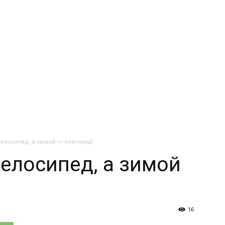
елосипед, а зимой — снегоход!
елосипед, а зимой
16