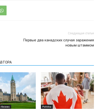
Следующая статья
Первые два канадских случая заражения
новым штаммом
АВТОРА
 бизнес
Politika