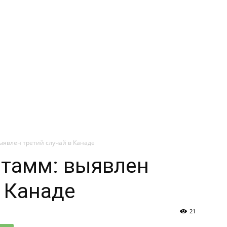
ыявлен третий случай в Канаде
штамм: выявлен
в Канаде
21