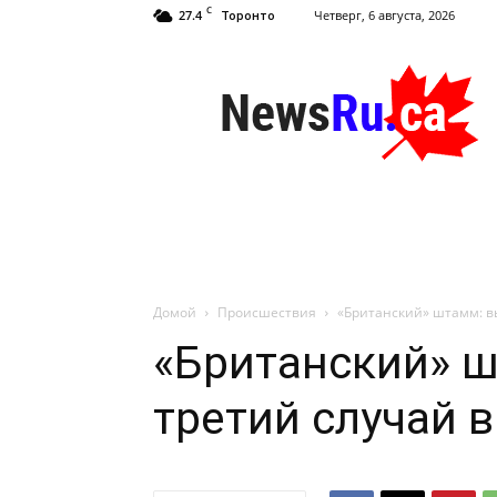
C
27.4
Четверг, 6 августа, 2026
Торонто
NewsRu.Ca
Домой
Происшествия
«Британский» штамм: в
«Британский» 
третий случай 