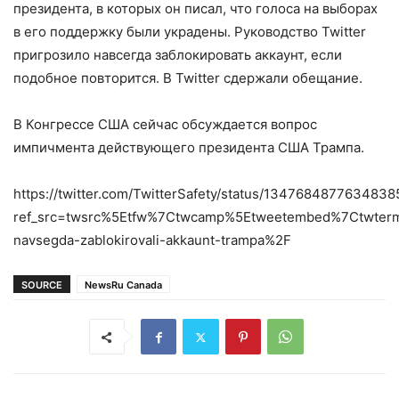
президента, в которых он писал, что голоса на выборах
в его поддержку были украдены. Руководство Twitter
пригрозило навсегда заблокировать аккаунт, если
подобное повторится. В Twitter сдержали обещание.
В Конгрессе США сейчас обсуждается вопрос
импичмента действующего президента США Трампа.
https://twitter.com/TwitterSafety/status/134768487763483
ref_src=twsrc%5Etfw%7Ctwcamp%5Etweetembed%7Ctwterm
navsegda-zablokirovali-akkaunt-trampa%2F
SOURCE
NewsRu Canada