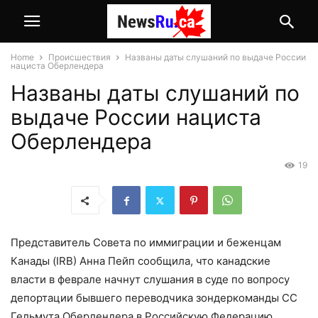
Home
Происшествия
Названы даты слушаний по выдаче России
нациста Оберлендера
Названы даты слушаний по
выдаче России нациста
Оберлендера
19
Представитель Совета по иммиграции и беженцам
Канады (IRB) Анна Пейп сообщила, что канадские
власти в феврале начнут слушания в суде по вопросу
депортации бывшего переводчика зондеркоманды СС
Гельмута Оберлендера в Российскую Федерацию.