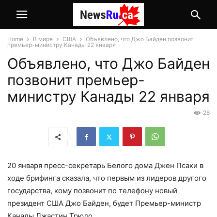
Home
В мире
США
Объявлено, что Джо Байден позвонит
премьер-министру Канады 22 января
Объявлено, что Джо Байден
позвонит премьер-
министру Канады 22 января
28
20 января пресс-секретарь Белого дома Джен Псаки в
ходе брифинга сказала, что первым из лидеров другого
государства, кому позвонит по телефону новый
президент США Джо Байден, будет Премьер-министр
Канады Джастин Трюдо.