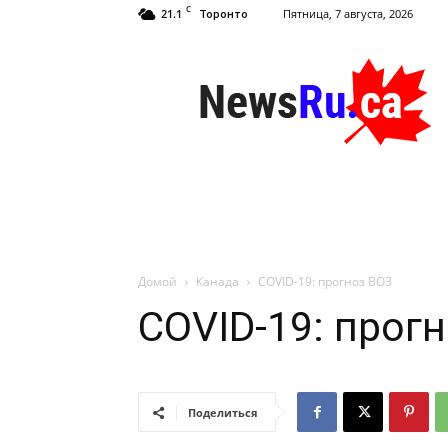
C
21.1
Пятница, 7 августа, 2026
Торонто
NewsRu.Ca
Домой
Канада
COVID-19: прогноз ВОЗ
COVID-19: прог
Поделиться