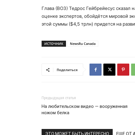
Глава (ВОЗ) Тедрос Гейбрейесус сказал 
оценке экспертов, обойдётся мировой эк
этой суммы ($4,5 трлн) придется на разв
ИСТОЧНИК
NewsRu Canada
Поделиться
Предыдущая статья
На любительском видео — вооруженная
ножом белка
ЭТО МОЖЕТ БЫТЬ ИНТЕРЕСНО
ЕЩЕ ОТ 