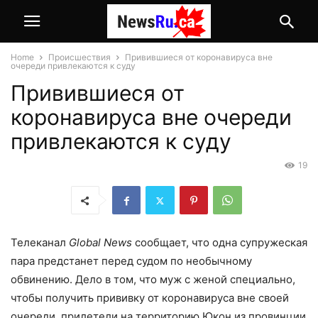
Home
Происшествия
Привившиеся от коронавируса вне
очереди привлекаются к суду
Привившиеся от
коронавируса вне очереди
привлекаются к суду
19
Телеканал
Global News
сообщает, что одна супружеская
пара предстанет перед судом по необычному
обвинению. Дело в том, что муж с женой специально,
чтобы получить прививку от коронавируса вне своей
очереди, прилетели на территорию Юкон из провинции