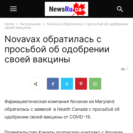
Home
Актуальное
Novavax обратилась с просьбой об одобрении
своей вакцины
Novavax обратилась с
просьбой об одобрении
своей вакцины
7
Фармацевтическая компания
Novavax
из Maryland
обратилась с заявкой в
Health Canada
с просьбой об
одобрении своей вакцины от COVID-19.
Правительство Канады подписало контракт с
Novavax