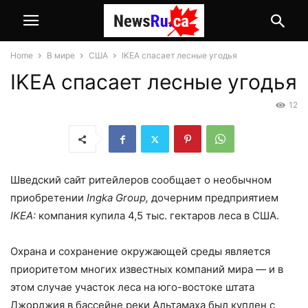
Home
В мире
США
IKEA спасает лесные угодья
IKEA спасает лесные угодья
12
Шведский сайт ритейлеров сообщает о необычном
приобретении
Ingka Group,
дочерним предприятием
IKEA:
компания купила 4,5 тыс. гектаров леса в США.
Охрана и сохранение окружающей среды является
приоритетом многих известных компаний мира — и в
этом случае участок леса на юго-востоке штата
Джорджия в бассейне реки Альтамаха был куплен с