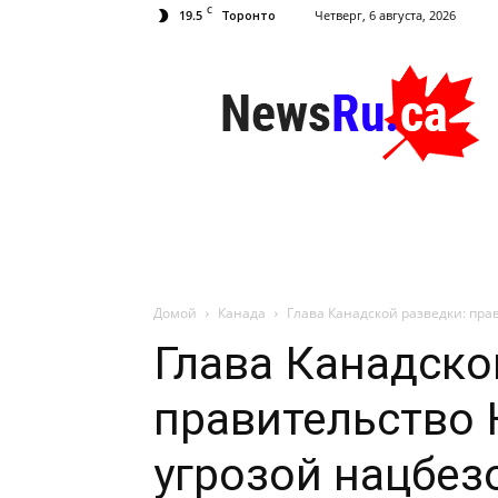
C
19.5
Четверг, 6 августа, 2026
Торонто
NewsRu.Ca
Домой
Канада
Глава Канадской разведки: пра
Глава Канадско
правительство 
угрозой нацбез