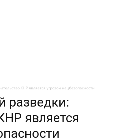
вительство КНР является угрозой нацбезопасности
й разведки:
КНР является
опасности