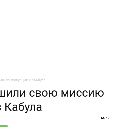
ю по эвакуации из Кабула
шили свою миссию
з Кабула
12