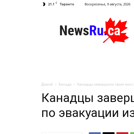
C
21.1
Воскресенье, 9 августа, 2026
Торонто
NewsRu.Ca
Домой
Канада
Канадцы завершили свою мисси
Канадцы завер
по эвакуации и