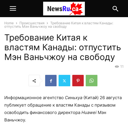
Home
Происшествия
Требование Китая к властям Канады:
отпустить Мэн Ваньчжоу на свободу
Требование Китая к
властям Канады: отпустить
Мэн Ваньчжоу на свободу
11
Информационное агентство
Синьхуа
(Китай) 26 августа
публикует обращение к властям Канады с призывом
освободить финансового директора
Huawei
Мэн
Ваньчжоу.