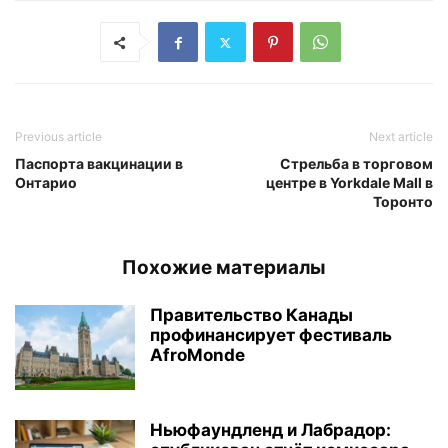
Previous article
Next article
Паспорта вакцинации в
Стрельба в торговом
Онтарио
центре в Yorkdale Mall в
Торонто
Похожие материалы
Правительство Канады
профинансирует фестиваль
AfroMonde
Ньюфаундленд и Лабрадор: