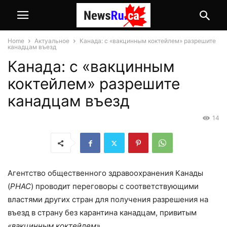
Home
Актуальное
Канада: с «вакцинным коктейлем» разрешите
канадцам въезд
Канада: с «вакцинным
коктейлем» разрешите
канадцам въезд
14
Агентство общественного здравоохранения Канады
(
PHAC
) проводит переговоры с соответствующими
властями других стран для получения разрешения на
въезд в страну без карантина канадцам, привитым
«вакцинным коктейлем»
.